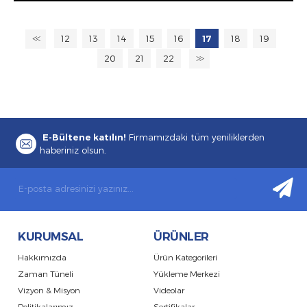
12
13
14
15
16
17
18
19
<<
20
21
22
>>
E-Bültene katılın!
Firmamızdaki tüm yeniliklerden
haberiniz olsun.
KURUMSAL
ÜRÜNLER
Hakkımızda
Ürün Kategorileri
Zaman Tüneli
Yükleme Merkezi
Vizyon & Misyon
Videolar
Politikalarımız
Sertifikalar