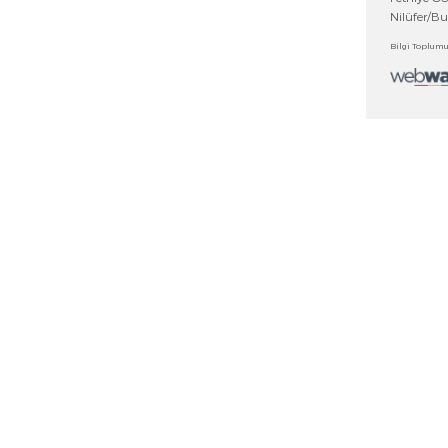
NLER
DİĞER LİNKLER
tegorileri
Haberler
e Merkezi
Fuarlar
ar
Bayilik Ağı
alar
İletişim Bilgileri
glar
İletişim Formu
orulan Sorular