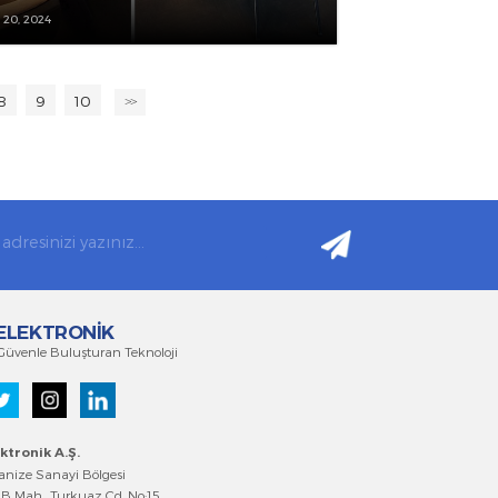
İSTANBUL'DA EMKO IPERTU PLC VE PROOP
HMI EĞİTİMİ
ARALIK 20, 2024
6
7
8
9
10
>>