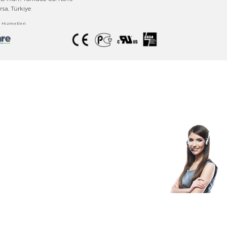
EMKO ELEKTRONİK
Tecrübeyi Güvenle Buluşturan Teknoloji
Emko Elektronik A.Ş
.
Bursa Organize Sanayi Bölgesi
Fethiye OSB Mah., Turkuaz Cd. No:15
Nilüfer/Bursa, Türkiye
Bilgi Toplumu Hizmetler
i