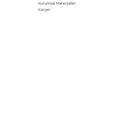
KURUMSAL
ÜRÜ
Hakkımızda
Ürün Ka
Zaman Tüneli
Yüklem
Politikalarımız
Videol
Vizyon & Misyon
Sertifik
Ödüller
Katalo
Sertifikalar
Sıkça S
Kurumsal Materyaller
Kariyer