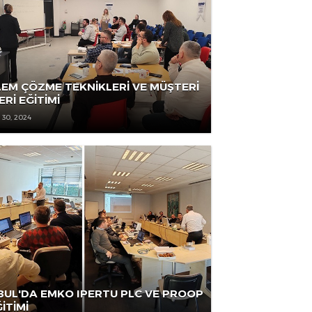
OCAK 15, 2025
PROBLEM ÇÖZME TEKNİKLERİ VE MÜŞTERİ
İLİŞKİLERİ EĞİTİMİ
ARALIK 30, 2024