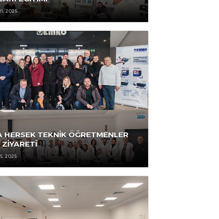
TEKNİK ÖĞRETMENLER İLE ÖLÇÜ KONTROL
CİHAZLARI EĞİTİMİ
ŞUBAT 11, 2025
BOSNA HERSEK TEKNİK ÖĞRETMENLER
HEYET ZİYARETİ