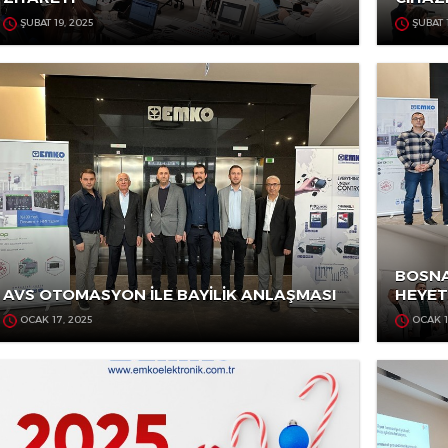
İL MİLLİ EĞİTİM MÜDÜR YARDIMCIMIZIN
ZİYARETİ
ŞUBAT 19, 2025
AVS OTOMASYON İLE BAYİLİK ANLAŞMASI