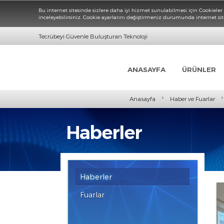
Bu internet sitesinde sizlere daha iyi hizmet sunulabilmesi için 
inceleyebilirsiniz. Cookie ayarlarını değiştirmeniz durumunda inte
Tecrübeyi Güvenle Buluşturan Teknoloji
ANASAYFA
ÜRÜN
›
Anasayfa
Haber ve Fu
Haberler
Haberler
Fuarlar