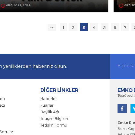
EMKO ELEKTRONİK’TEN PLC-HMI
EĞİTİMLERİNE TAM DESTEK
ARALIK 24, 2024
1
2
4
5
3
<<
i tüm yeniliklerden haberiniz olsun.