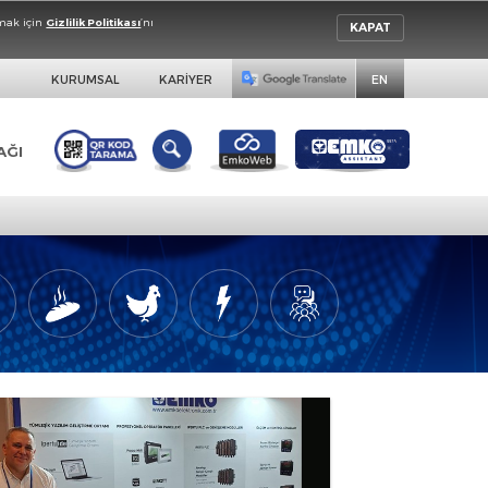
da detaylı bilgi almak için
Gizlilik Politikası
’nı
KURUMSAL
KARİYER
BAYİLİK AĞI