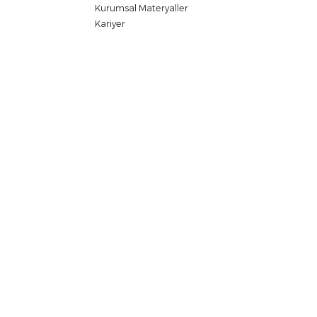
KURUMSAL
ÜRÜ
Hakkımızda
Ürün Ka
Zaman Tüneli
Yüklem
Vizyon & Misyon
Videol
Politikalarımız
Sertifik
Ödüller
Katalo
Sertifikalar
Sıkça S
Kurumsal Materyaller
Kariyer