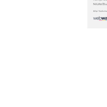
NLER
DİĞER LİNKLER
tegorileri
Haberler
e Merkezi
Fuarlar
ar
Bayilik Ağı
alar
İletişim Bilgileri
glar
İletişim Formu
orulan Sorular