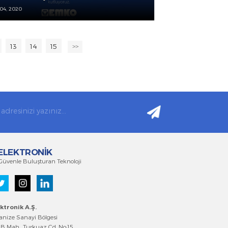
EMEK VE DAYANIŞMA GÜNÜ KUTLU OLSUN
MAYIS 04, 2020
11
12
13
14
15
0
>>