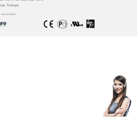
EMKO ELEKTRONİK
Tecrübeyi Güvenle Buluşturan Teknoloji
Emko Elektronik A.Ş
.
Bursa Organize Sanayi Bölgesi
Fethiye OSB Mah., Turkuaz Cd. No:15
Nilüfer/Bursa, Türkiye
Bilgi Toplumu Hizmetler
i