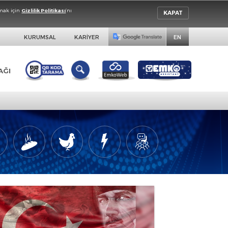
da detaylı bilgi almak için
Gizlilik Politikası
’nı
KURUMSAL
KARİYER
BAYİLİK AĞI