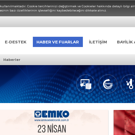
Cookieler kullanılmaktadır. Cookie tercihlerinizi değiştirmek ve Cookieler hakkın
rnet sitesinin bazı özelliklerinin işlevselliğini kaybedebileceğini dikkate alınız.
LER
E-DESTEK
HABER VE FUARLAR
İLETİŞİM
›
arlar
Haberler