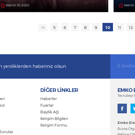
10 MAYIS ANNELER GÜNÜ KUTLU OLSUN
MAYIS 10, 2020
5
6
7
8
9
1
<<
i tüm yeniliklerden haberiniz olsun.