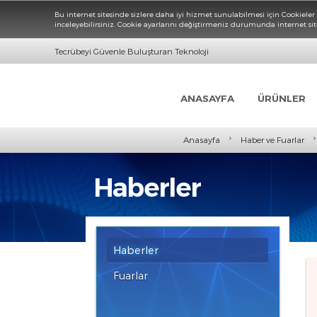
Bu internet sitesinde sizlere daha iyi hizmet sunulabilmesi için 
inceleyebilirsiniz. Cookie ayarlarını değiştirmeniz durumunda inte
Tecrübeyi Güvenle Buluşturan Teknoloji
ANASAYFA
ÜRÜN
›
Anasayfa
Haber ve Fu
Haberler
Haberler
Fuarlar