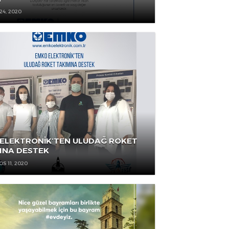
ÖĞRETMENLER GÜNÜ'NÜN 39. YILI KUTLU
OLSUN
KASIM 24, 2020
EMKO ELEKTRONİK’TEN ULUDAĞ ROKET
TAKIMINA DESTEK