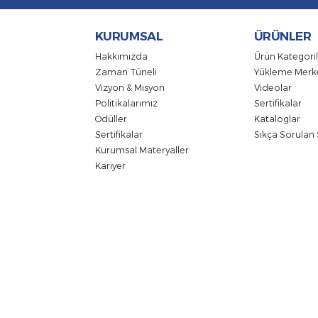
E-Bültene katılın!
Firmamızdak
KURUMSAL
ÜRÜ
Hakkımızda
Ürün Ka
Zaman Tüneli
Yüklem
Vizyon & Misyon
Videol
Politikalarımız
Sertifik
Ödüller
Katalo
Sertifikalar
Sıkça S
Kurumsal Materyaller
Kariyer