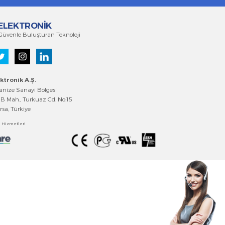
EMKO ELEKTRONİK
Tecrübeyi Güvenle Buluşturan Teknoloji
Emko Elektronik A.Ş
.
Bursa Organize Sanayi Bölgesi
Fethiye OSB Mah., Turkuaz Cd. No:15
Nilüfer/Bursa, Türkiye
Bilgi Toplumu Hizmetler
i