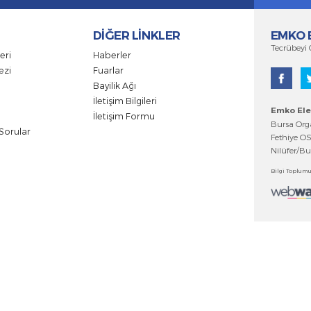
i tüm yeniliklerden haberiniz olsun.
NLER
DİĞER LİNKLER
tegorileri
Haberler
e Merkezi
Fuarlar
ar
Bayilik Ağı
alar
İletişim Bilgileri
glar
İletişim Formu
orulan Sorular