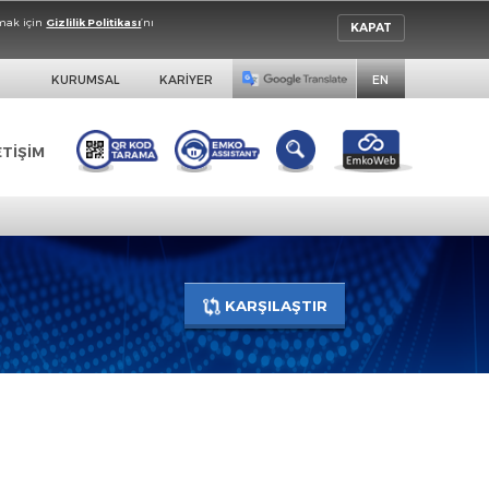
da detaylı bilgi almak için
Gizlilik Politikası
’nı
KURUMSAL
KARİYER
İK AĞI
İLETİŞİM
KARŞILAŞTIR