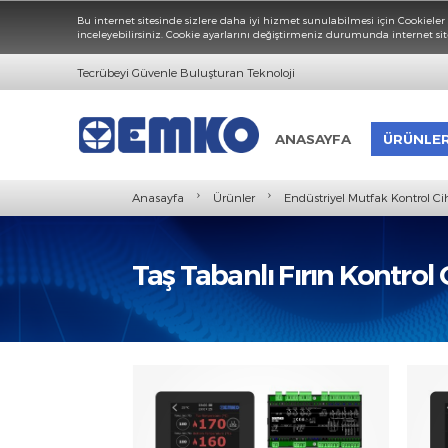
Bu internet sitesinde sizlere daha iyi hizmet sunulabilmesi için 
inceleyebilirsiniz. Cookie ayarlarını değiştirmeniz durumunda inte
Tecrübeyi Güvenle Buluşturan Teknoloji
ANASAYFA
ÜR
›
›
Anasayfa
Ürünler
Endüstriyel Mutfak Ko
Taş Tabanlı Fırın Kont