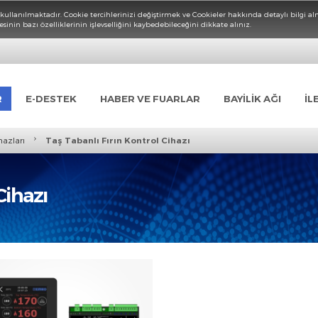
Cookieler kullanılmaktadır. Cookie tercihlerinizi değiştirmek ve Cookieler hakkın
rnet sitesinin bazı özelliklerinin işlevselliğini kaybedebileceğini dikkate alınız.
ÜNLER
E-DESTEK
HABER VE FUARLAR
BAYİL
›
ntrol Cihazları
Taş Tabanlı Fırın Kontrol Cihazı
rol Cihazı