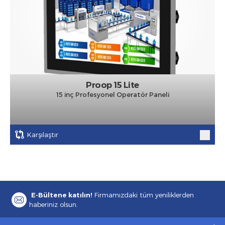
Proop 15 Lite
15 inç Profesyonel Operatör Paneli
Karşılaştır
E-Bültene katılın!
Firmamızdaki tüm yeniliklerden
haberiniz olsun.