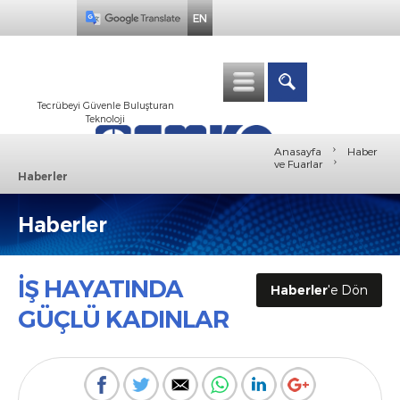
EN
Tecrübeyi Güvenle Buluşturan
Teknoloji
›
Anasayfa
Haber
›
ve Fuarlar
Haberler
Haberler
İŞ HAYATINDA
Haberler
'e Dön
GÜÇLÜ KADINLAR