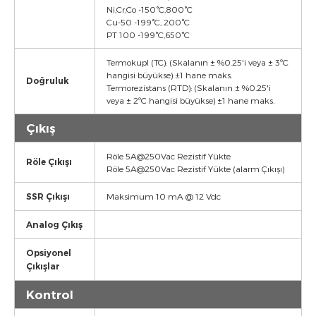
Ni,Cr,Co -150°C,800°C
Cu-50 -199°C, 200°C
PT 100 -199°C,650°C
Termokupl (TC): (Skalanın ± %0.25'i veya ± 3ºC
hangisi büyükse) ±1 hane maks.
Doğruluk
Termorezistans (RTD): (Skalanın ± %0.25'i
veya ± 2ºC hangisi büyükse) ±1 hane maks.
Çıkış
Röle 5A@250Vac Rezistif Yükte
Röle Çıkışı
Röle 5A@250Vac Rezistif Yükte (alarm Çıkışı)
SSR Çıkışı
Maksimum 10 mA @ 12 Vdc
Analog Çıkış
Opsiyonel
Çıkışlar
Kontrol