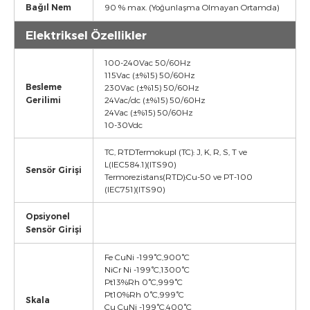
Bağıl Nem
90 % max. (Yoğunlaşma Olmayan Ortamda)
Elektriksel Özellikler
100-240Vac 50/60Hz
115Vac (±%15) 50/60Hz
Besleme
230Vac (±%15) 50/60Hz
Gerilimi
24Vac/dc (±%15) 50/60Hz
24Vac (±%15) 50/60Hz
10-30Vdc
TC, RTDTermokupl (TC): J, K, R, S, T ve
L(IEC584.1)(ITS90)
Sensör Girişi
Termorezistans(RTD):Cu-50 ve PT-100
(IEC751)(ITS90)
Opsiyonel
Sensör Girişi
Fe CuNi -199°C,900°C
NiCr Ni -199°C,1300°C
Pt13%Rh 0°C,999°C
Pt10%Rh 0°C,999°C
Skala
Cu CuNi -199°C,400°C