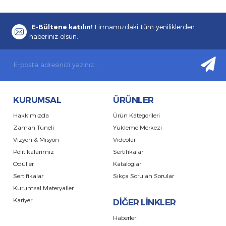
E-Bültene katılın!
Firmamızdaki tüm yeniliklerden
haberiniz olsun.
KURUMSAL
ÜRÜNLER
Hakkımızda
Ürün Kategorileri
Zaman Tüneli
Yükleme Merkezi
Vizyon & Misyon
Videolar
Politikalarımız
Sertifikalar
Ödüller
Kataloglar
Sertifikalar
Sıkça Sorulan Sorular
Kurumsal Materyaller
Kariyer
DİĞER LİNKLER
Haberler