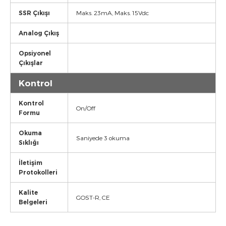
SSR Çıkışı
Maks. 23mA, Maks. 15Vdc
Analog Çıkış
Opsiyonel
Çıkışlar
Kontrol
Kontrol
On/Off
Formu
Okuma
Saniyede 3 okuma
Sıklığı
İletişim
Protokolleri
Kalite
GOST-R, CE
Belgeleri