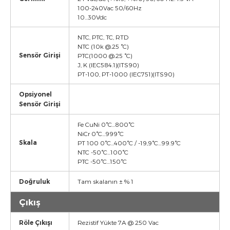
100-240Vac 50/60Hz
10...30Vdc
NTC, PTC, TC, RTD
NTC (10k @.25 °C)
Sensör Girişi
PTC(1000 @.25 °C)
J, K (IEC584.1)(ITS90)
PT-100, PT-1000 (IEC751)(ITS90)
Opsiyonel
Sensör Girişi
Fe CuNi 0°C...800°C
NiCr 0°C...999°C
Skala
PT 100 0°C...400°C / -19,9°C...99.9°C
NTC -50°C...100°C
PTC -50°C...150°C
Doğruluk
Tam skalanın ± % 1
Çıkış
Röle Çıkışı
Rezistif Yükte 7A @ 250 Vac