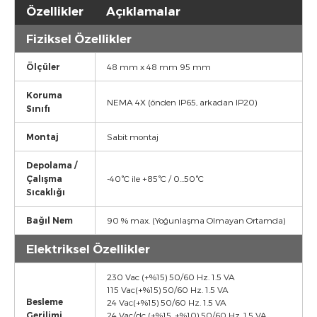
Özellikler
Açıklamalar
Fiziksel Özellikler
Ölçüler
48 mm x 48 mm 95 mm
Koruma
NEMA 4X (önden IP65, arkadan IP20)
Sınıfı
Montaj
Sabit montaj
Depolama /
Çalışma
-40°C ile +85°C / 0...50°C
Sıcaklığı
Bağıl Nem
90 % max. (Yoğunlaşma Olmayan Ortamda)
Elektriksel Özellikler
230 Vac (+%15) 50/60 Hz. 1.5 VA
115 Vac(+%15) 50/60 Hz. 1.5 VA
Besleme
24 Vac(+%15) 50/60 Hz. 1.5 VA
Gerilimi
24 Vac/dc (+%15, +%10) 50/60 Hz. 1.5 VA