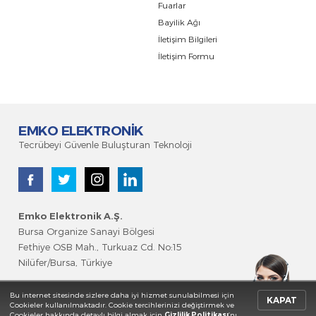
Fuarlar
Bayilik Ağı
İletişim Bilgileri
İletişim Formu
EMKO ELEKTRONİK
Tecrübeyi Güvenle Buluşturan Teknoloji
Emko Elektronik A.Ş
.
Bursa Organize Sanayi Bölgesi
Fethiye OSB Mah., Turkuaz Cd. No:15
Nilüfer/Bursa, Türkiye
Bilgi Toplumu Hizmetler
i
Bu internet sitesinde sizlere daha iyi hizmet sunulabilmesi için
KAPAT
Cookieler kullanılmaktadır. Cookie tercihlerinizi değiştirmek ve
Cookieler hakkında detaylı bilgi almak için
Gizlilik Politikası
’nı