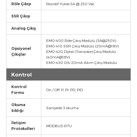
Röle Çıkışı
Rezistif Yükte 5A @ 250 Vac
SSR Çıkışı
Analog Çıkış
EM0-400 Röle Çıkış Modülü (3A@250V)
EM0-410 SSR Çıkış Modülü (20mA@18V)
Opsiyonel
EM0-420 Dijital (Transistor) Çıkış Modülü
Çıkışlar
(40mA@18V)
EM0-430 0/4-20mA Akım Çıkış Modülü
Kontrol
Kontrol
On / Off, P, PI, PD, PID
Formu
Okuma
Saniyede 3 okuma
Sıklığı
İletişim
MODBUS-RTU
Protokolleri