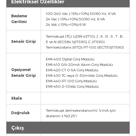
Elektriksel Özellikler
100-240 Vac (-15%,+10%) 50/60 Hz. 6 VA
Besleme
24 Vac (-15%,+10%) 50/60 Hz. 6 VA
Gerilimi
24 Vdc (-15%,+10%) 6 W
Termokupl (TC): L(DIN 43710) ,J , K , R , S , T , B ,
Sensör Girişi
E ve N (IEC584.1)(ITS90) ,C (ITS90)
Termorezistans (RTD): PT-100 (IEC751)(ITS90)
EMI-400 Dijital Giriş Modülü
EMI-410 0/4-20mA Akım Giriş Modülü
Opsiyonel
EMI-420 CT 0-5A Giriş Modülü
Sensör Girişi
EMI-430 TC veya 0.-50mVdc Giriş Modülü
EMI-440 PT-100 Giriş Modülü
EMI-450 0-10Vdc Giriş Modülü
Skala
Termokupl, termorezistans,mV, V,mA için
Doğruluk
skalanın ± %0.25'i
Çıkış