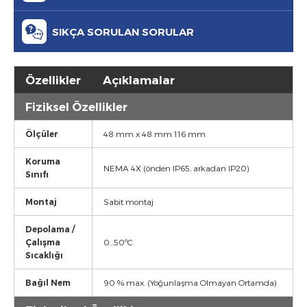
SIKÇA SORULAN SORULAR
Özellikler
Açıklamalar
Fiziksel Özellikler
Ölçüler
48 mm x 48 mm 116 mm
Koruma
NEMA 4X (önden IP65, arkadan IP20)
Sınıfı
Montaj
Sabit montaj
Depolama /
Çalışma
0...50ºC
Sıcaklığı
Bağıl Nem
90 % max. (Yoğunlaşma Olmayan Ortamda)