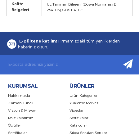
Kalite
UL Tanınan Bileşeni (Dosya Numarası: E
Belgeleri
254103), GOST-R, CE
E-Bültene katılın!
Firmamızdaki tüm yeniliklerden
haberiniz olsun.
KURUMSAL
ÜRÜNLER
Hakkımızda
Ürün Kategorileri
Zaman Tüneli
Yükleme Merkezi
Vizyon & Misyon
Videolar
Politikalarımız
Sertifikalar
Ödüller
Kataloglar
Sertifikalar
Sıkça Sorulan Sorular