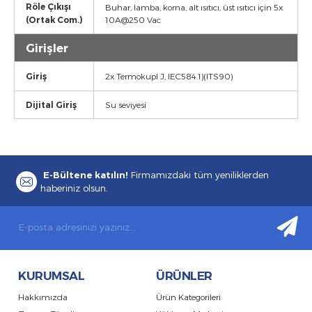
Röle Çıkışı
Buhar, lamba, korna, alt ısıtıcı, üst ısıtıcı için 5x
(Ortak Com.)
10A@250 Vac
Girişler
Giriş
2x Termokupl
J, IEC584.1)(ITS90)
Dijital Giriş
Su seviyesi
E-Bültene katılın!
Firmamızdaki tüm yeniliklerden
haberiniz olsun.
KURUMSAL
ÜRÜNLER
Hakkımızda
Ürün Kategorileri