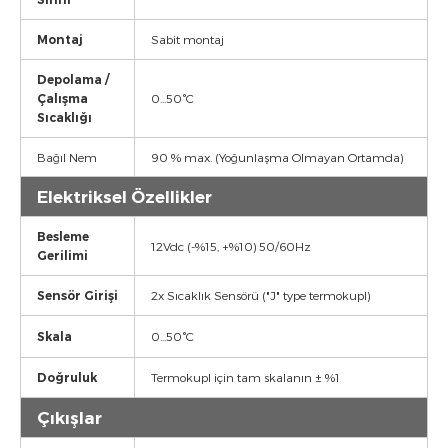
Montaj
Sabit montaj
Depolama /
Çalışma
0...50°C
Sıcaklığı
Bağıl Nem
90 % max. (Yoğunlaşma Olmayan Ortamda)
Elektriksel Özellikler
Besleme
12Vdc (-%15, +%10) 50/60Hz
Gerilimi
Sensör Girişi
2x Sıcaklık Sensörü ("J" type termokupl)
Skala
0...50°C
Doğruluk
Termokupl için tam skalanın ± %1
Çıkışlar