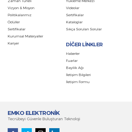
Zaman Tüneli
Yükleme Merkezi
Vizyon & Misyon
Videolar
Politikalarımız
Sertifikalar
Ödüller
Kataloglar
Sertifikalar
Sıkça Sorulan Sorular
Kurumsal Materyaller
Kariyer
DİĞER LİNKLER
Haberler
Fuarlar
Bayilik Ağı
İletişim Bilgileri
İletişim Formu
EMKO ELEKTRONİK
Tecrübeyi Güvenle Buluşturan Teknoloji