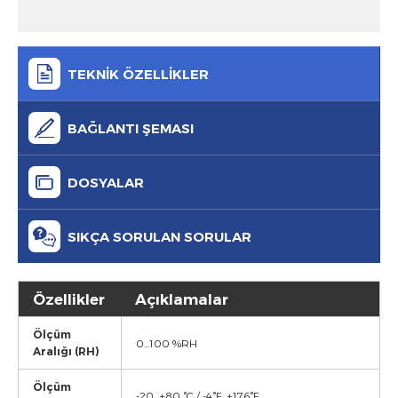
TEKNİK ÖZELLİKLER
BAĞLANTI ŞEMASI
DOSYALAR
SIKÇA SORULAN SORULAR
Özellikler
Açıklamalar
Ölçüm
0...100 %RH
Aralığı (RH)
Ölçüm
-20...+80 °C / -4°F...+176°F