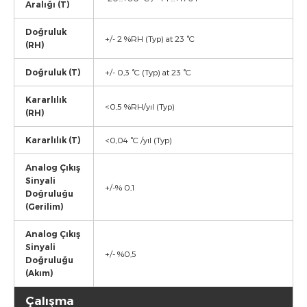
Aralığı (T)
Doğruluk
+/- 2 %RH (Typ) at 23 °C
(RH)
Doğruluk (T)
+/- 0,3 °C (Typ) at 23 °C
Kararlılık
<0,5 %RH/yıl (Typ)
(RH)
Kararlılık (T)
<0,04 °C /yıl (Typ)
Analog Çıkış
Sinyali
+/-% 0,1
Doğruluğu
(Gerilim)
Analog Çıkış
Sinyali
+/- %0,5
Doğruluğu
(Akım)
Çalışma