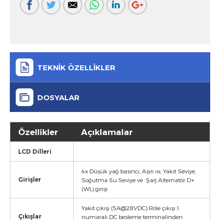
TEKNİK ÖZELLİKLER
DOSYALAR
Özellikler
Açıklamalar
LCD Dilleri
4x Düşük yağ basıncı, Aşırı ısı, Yakıt Seviye,
Girişler
Soğutma Su Seviye ve Şarj Alternatör D+
(WL) girişi
Yakıt çıkışı (5A@28VDC) Röle çıkışı 1
Çıkışlar
numaralı DC besleme terminalinden