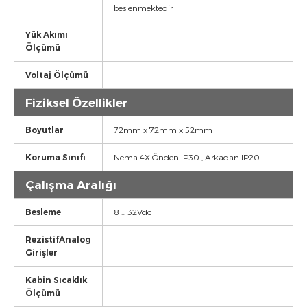
beslenmektedir
Yük Akımı
Ölçümü
Voltaj Ölçümü
Fiziksel Özellikler
Boyutlar
72mm x 72mm x 52mm
Koruma Sınıfı
Nema 4X Önden IP30 , Arkadan IP20
Çalışma Aralığı
Besleme
8 ... 32Vdc
RezistifAnalog
Girişler
Kabin Sıcaklık
Ölçümü