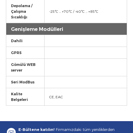
Depolama /
Çalışma
-25°C ... +70°C / -40°C ... +85°C
Sıcaklığı
Genişleme Modülleri
Dahili
GPRS
Gömülü WEB
server
Seri ModBus
Kalite
CE, EAC
Belgeleri
E-Bültene katılın!
Firmamızdaki tüm yeniliklerden